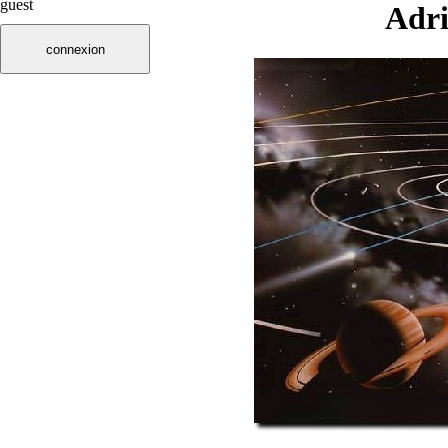
guest
Adr